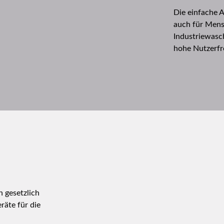
Die einfache 
auch für Mens
Industriewasc
hohe Nutzerfr
 gesetzlich
räte für die