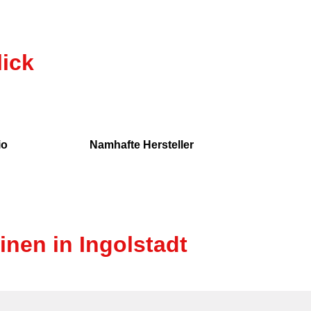
lick
io
Namhafte Hersteller
nen in Ingolstadt