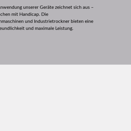
Anwendung unserer Geräte zeichnet sich aus –
chen mit Handicap. Die
hmaschinen und Industrietrockner bieten eine
eundlichkeit und maximale Leistung.