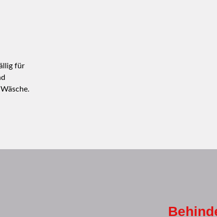
lig für
nd
e Wäsche.
Behind