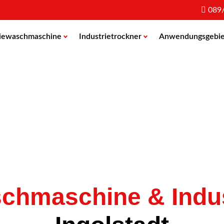
089
riewaschmaschine
Industrietrockner
Anwendungsgebie
schmaschine & Indus