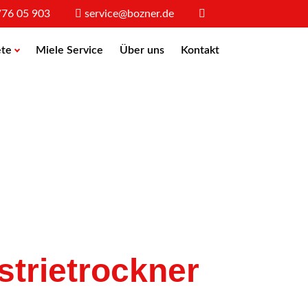
/76 05 903
service@bozner.de
te
Miele Service
Über uns
Kontakt
trietrockner